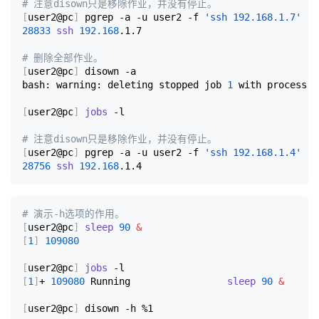
# 注意disown只是移除作业，并没有停止。
[
user2@pc
]
 pgrep -a -u user2 -f 
'ssh 192.168.1.7'
28833
ssh
192.168
.1.7

# 删除全部作业。
[
user2@pc
]
 disown -a

bash: warning: deleting stopped job 
1
 with process g
[
user2@pc
]
jobs
 -l

# 注意disown只是移除作业，并没有停止。
[
user2@pc
]
 pgrep -a -u user2 -f 
'ssh 192.168.1.4'
28756
ssh
192.168
# 演示-h选项的作用。
[
user2@pc
]
sleep
90
&
[
1
]
109080
[
user2@pc
]
jobs
[
1
]
+ 
109080
 Running                 
sleep
90
&
[
user2@pc
]
 disown -h %1
