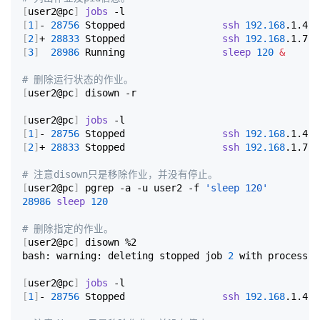
[
user2@pc
]
jobs
[
1
]
- 
28756
 Stopped                 
ssh
192.168
[
2
]
+ 
28833
 Stopped                 
ssh
192.168
[
3
]
28986
 Running                 
sleep
120
&
# 删除运行状态的作业。
[
user2@pc
]
 disown -r

[
user2@pc
]
jobs
[
1
]
- 
28756
 Stopped                 
ssh
192.168
[
2
]
+ 
28833
 Stopped                 
ssh
192.168
.1.7

# 注意disown只是移除作业，并没有停止。
[
user2@pc
]
 pgrep -a -u user2 -f 
'sleep 120'
28986
sleep
120
# 删除指定的作业。
[
user2@pc
]
 disown %2

bash: warning: deleting stopped job 
2
 with process g
[
user2@pc
]
jobs
[
1
]
- 
28756
 Stopped                 
ssh
192.168
.1.4
