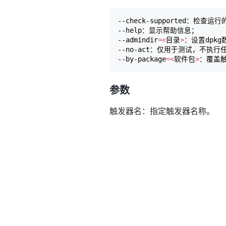
--check-supported：检
--help：显示帮助信息；

--admindir
=
<
目录
>
：设置dpkg
--no-act：仅用于测试，不执行
--by-package
=
<
软件包
>
参数
触发器名：指定触发器名称。