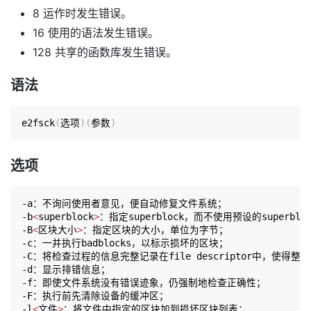
8 运作时发生错误。
16 使用的语法发生错误。
128 共享的函数库发生错误。
语法
e2fsck
(
选项
)
(
参数
)
选项
-a：不询问使用者意见，便自动修复文件系统；

-b
<
superblock
>
：指定superblock，而不使用预设的superbloc
-B
<
区块大小
>
：指定区块的大小，单位为字节；

-c：一并执行badblocks，以标示损坏的区块；

-C：将检查过程的信息完整记录在file descriptor中，使得
-d：显示排错信息；

-f：即使文件系统没有错误迹象，仍强制地检查正确性；

-F：执行前先清除设备的缓冲区；

-l
<
文件
>
：将文件中指定的区块加到损坏区块列表；
