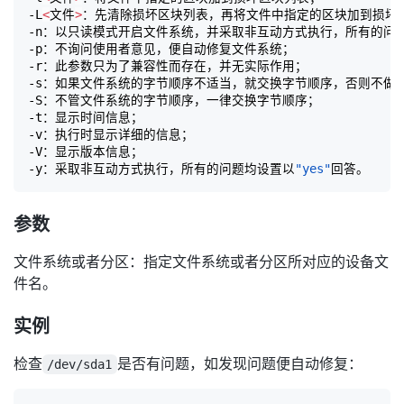
-L
<
文件
>
：先清除损坏区块列表，再将文件中指定的区块加到损坏
-n：以只读模式开启文件系统，并采取非互动方式执行，所有的问
-p：不询问使用者意见，便自动修复文件系统；

-r：此参数只为了兼容性而存在，并无实际作用；

-s：如果文件系统的字节顺序不适当，就交换字节顺序，否则不做任
-S：不管文件系统的字节顺序，一律交换字节顺序；

-t：显示时间信息；

-v：执行时显示详细的信息；

-V：显示版本信息；

-y：采取非互动方式执行，所有的问题均设置以
"yes"
参数
文件系统或者分区：指定文件系统或者分区所对应的设备文
件名。
实例
检查
是否有问题，如发现问题便自动修复：
/dev/sda1