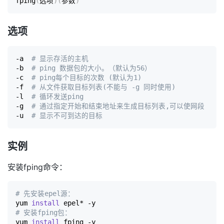
fping
(
选项
)
(
参数
)
选项
-a  
# 显示存活的主机
-b  
# ping 数据包的大小。（默认为56）
-c  
# ping每个目标的次数 (默认为1)
-f  
# 从文件获取目标列表(不能与 -g 同时使用)
-l  
# 循环发送ping
-g  
# 通过指定开始和结束地址来生成目标列表,可以使网段
-u  
# 显示不可到达的目标
实例
安装fping命令：
# 先安装epel源：
yum 
install
# 安装fping包：
yum 
install