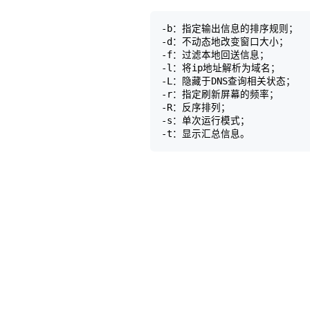
-b：指定输出信息的排序规则；

-d：不动态地改变窗口大小；

-f：过滤本地回送信息；

-l：将ip地址解析为域名；

-L：隐藏于DNS查询相关状态；

-r：指定刷新屏幕的频率；

-R：反序排列；

-s：单次运行模式；
