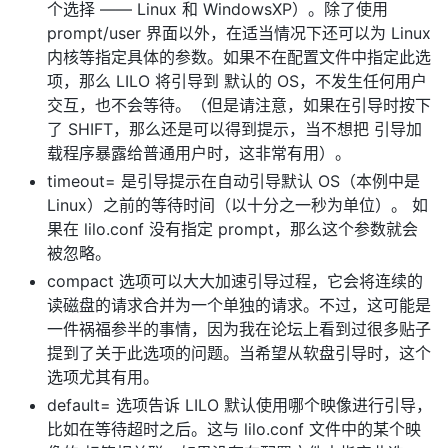
个选择 —— Linux 和 WindowsXP）。除了使用
prompt/user 界面以外，在适当情况下还可以为 Linux
内核等指定具体的参数。如果不在配置文件中指定此选
项，那么 LILO 将引导到 默认的 OS，不发生任何用户
交互，也不会等待。（但是请注意，如果在引导时按下
了 SHIFT，那么还是可以得到提示，当不想把 引导加
载程序暴露给普通用户时，这非常有用）。
timeout= 是引导提示在自动引导默认 OS（本例中是
Linux）之前的等待时间（以十分之一秒为单位）。 如
果在 lilo.conf 没有指定 prompt，那么这个参数就会
被忽略。
compact 选项可以大大加速引导过程，它会将连续的
读磁盘的请求合并为一个单独的请求。不过，这可能是
一件祸福参半的事情，因为我在论坛上看到过很多贴子
提到了关于此选项的问题。当希望从软盘引导时，这个
选项尤其有用。
default= 选项告诉 LILO 默认使用哪个映像进行引导，
比如在等待超时之后。这与 lilo.conf 文件中的某个映