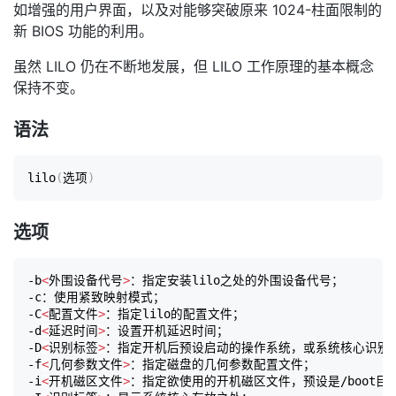
如增强的用户界面，以及对能够突破原来 1024-柱面限制的
新 BIOS 功能的利用。
虽然 LILO 仍在不断地发展，但 LILO 工作原理的基本概念
保持不变。
语法
lilo
(
选项
)
选项
-b
<
外围设备代号
>
：指定安装lilo之处的外围设备代号；

-c：使用紧致映射模式；

-C
<
配置文件
>
：指定lilo的配置文件；

-d
<
延迟时间
>
：设置开机延迟时间；

-D
<
识别标签
>
：指定开机后预设启动的操作系统，或系统核心识别标
-f
<
几何参数文件
>
：指定磁盘的几何参数配置文件；

-i
<
开机磁区文件
>
：指定欲使用的开机磁区文件，预设是/boot目录里