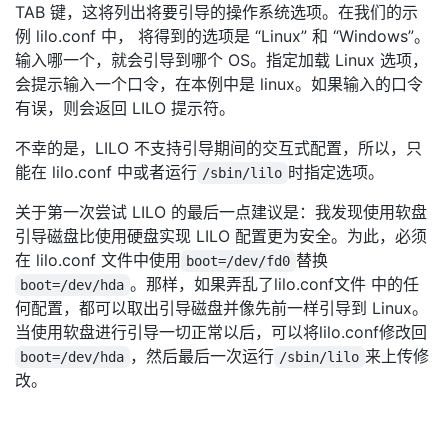
TAB 键，这将列出将要引导的操作系统选项。在我们的示
例 lilo.conf 中， 将得到的选项是 “Linux” 和 “Windows”。
输入哪一个，就会引导到哪个 OS。指定加载 Linux 选项，
会提示输入一个口令，在本例中是 linux。如果输入的口令
有误，则会返回 LILO 提示符。
不幸的是，LILO 不支持引导期间的交互式配置，所以，只
能在 lilo.conf 中或者运行
时指定选项。
/sbin/lilo
关于第一次尝试 LILO 的最后一点建议是：我发现使用软盘
引导磁盘比使用硬盘实现 LILO 配置更为安全。为此，必须
在 lilo.conf 文件中使用
替换
boot=/dev/fd0
。那样，如果弄乱了lilo.conf文件 中的任
boot=/dev/hda
何配置，都可以取出引导磁盘并像先前一样引导到 Linux。
当使用软盘进行引导一切正常以后，可以将lilo.conf修改回
，然后最后一次运行
来上传修
boot=/dev/hda
/sbin/lilo
改。