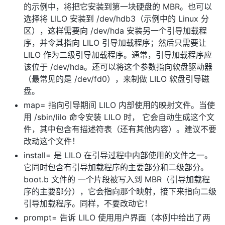
的示例中，将把它安装到第一块硬盘的 MBR。也可以
选择将 LILO 安装到 /dev/hdb3（示例中的 Linux 分
区），这样需要向 /dev/hda 安装另一个引导加载程
序，并令其指向 LILO 引导加载程序；然后只需要让
LILO 作为二级引导加载程序。通常，引导加载程序应
该位于 /dev/hda。还可以将这个参数指向软盘驱动器
（最常见的是 /dev/fd0），来制做 LILO 软盘引导磁
盘。
map= 指向引导期间 LILO 内部使用的映射文件。当使
用 /sbin/lilo 命令安装 LILO 时， 它会自动生成这个文
件，其中包含有描述符表（还有其他内容）。建议不要
改动这个文件！
install= 是 LILO 在引导过程中内部使用的文件之一。
它同时包含有引导加载程序的主要部分和二级部分。
boot.b 文件的 一个片段被写入到 MBR（引导加载程
序的主要部分），它会指向那个映射，接下来指向二级
引导加载程序。同样，不要改动它！
prompt= 告诉 LILO 使用用户界面（本例中给出了两