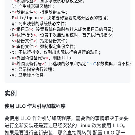
-I
<
识别标签
>
：显示系统核心存放之处；

-l：产生线形磁区地址；

-m
<
映射文件
>
：指定映射文件；

-P
<
fix/ignore
>
：决定要修复或忽略分区表的错误；

-q：列出映射的系统核心文件；

-r
<
根目录
>
：设置系统启动时欲挂入成为根目录的目录；

-R
<
执行指令
>
：设置下次启动系统时，首先执行的指令；

-s
<
备份文件
>
：指定备份文件；

-S
<
备份文件
>
：强制指定备份文件；

-t：不执行指令，仅列出实际执行会进行的动作；

-u
<
外围色设备代号
>
：删除lilo；

-U
<
外围设备代号
>
：此选项的效果和指定
"-u"
参数类似，当不检查
-v：显示指令执行过程；

实例
使用 LILO 作为引导加载程序
要使用 LILO 作为引导加载程序，需要做的事情取决于是要
进行全新安装还是要让已经安装的 Linux 改为使用 LILO。
如果是要进行全新安装，那么直接跳转到 配置 LILO 那一