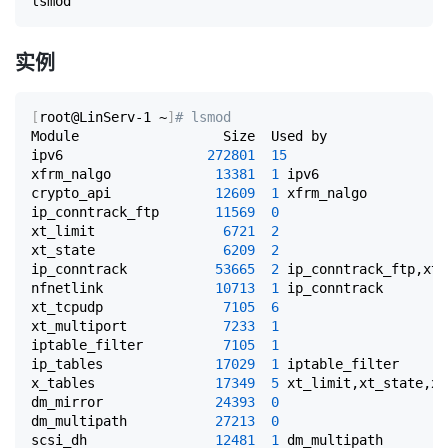
实例
[
root@LinServ-1 ~
]
# lsmod
Module                  Size  Used by

ipv6                  
272801
15
xfrm_nalgo             
13381
1
 ipv6

crypto_api             
12609
1
 xfrm_nalgo

ip_conntrack_ftp       
11569
0
xt_limit                
6721
2
xt_state                
6209
2
ip_conntrack           
53665
2
 ip_conntrack_ftp,xt_
nfnetlink              
10713
1
 ip_conntrack

xt_tcpudp               
7105
6
xt_multiport            
7233
1
iptable_filter          
7105
1
ip_tables              
17029
1
 iptable_filter

x_tables               
17349
5
 xt_limit,xt_state,xt
dm_mirror              
24393
0
dm_multipath           
27213
0
scsi_dh                
12481
1
 dm_multipath
