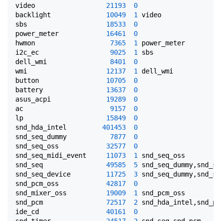
video                  
21193
0
backlight              
10049
1
 video

sbs                    
18533
0
power_meter            
16461
0
hwmon                   
7365
1
 power_meter

i2c_ec                  
9025
1
 sbs

dell_wmi                
8401
0
wmi                    
12137
1
 dell_wmi

button                 
10705
0
battery                
13637
0
asus_acpi              
19289
0
ac                      
9157
0
lp                     
15849
0
snd_hda_intel         
401453
0
snd_seq_dummy           
7877
0
snd_seq_oss            
32577
0
snd_seq_midi_event     
11073
1
 snd_seq_oss

snd_seq                
49585
5
 snd_seq_dummy,snd_se
snd_seq_device         
11725
3
 snd_seq_dummy,snd_se
snd_pcm_oss            
42817
0
snd_mixer_oss          
19009
1
 snd_pcm_oss

snd_pcm                
72517
2
 snd_hda_intel,snd_pc
ide_cd                 
40161
0
snd_timer              
24517
2
 snd_seq,snd_pcm
