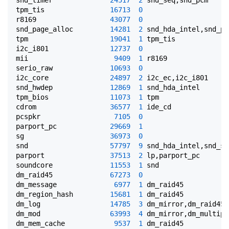
tpm_tis                
16713
0
r8169                  
43077
0
snd_page_alloc         
14281
2
 snd_hda_intel,snd_pcm
tpm                    
19041
1
 tpm_tis

i2c_i801               
12737
0
mii                     
9409
1
 r8169

serio_raw              
10693
0
i2c_core               
24897
2
 i2c_ec,i2c_i801

snd_hwdep              
12869
1
 snd_hda_intel

tpm_bios               
11073
1
 tpm

cdrom                  
36577
1
 ide_cd

pcspkr                  
7105
0
parport_pc             
29669
1
sg                     
36973
0
snd                    
57797
9
 snd_hda_intel,snd_se
parport                
37513
2
 lp,parport_pc

soundcore              
11553
1
 snd

dm_raid45              
67273
0
dm_message              
6977
1
 dm_raid45

dm_region_hash         
15681
1
 dm_raid45

dm_log                 
14785
3
 dm_mirror,dm_raid45,
dm_mod                 
63993
4
 dm_mirror,dm_multipa
dm_mem_cache            
9537
1
 dm_raid45
