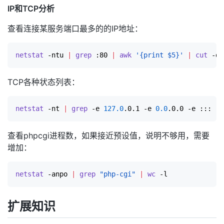
IP和TCP分析
查看连接某服务端口最多的的IP地址：
netstat
 -ntu 
|
grep
 :80 
|
awk
'{print $5}'
|
cut
 -d:
TCP各种状态列表：
netstat
 -nt 
|
grep
 -e 
127.0
.0.1 -e 
0.0
.0.0 -e ::: -v
查看phpcgi进程数，如果接近预设值，说明不够用，需要
增加：
netstat
 -anpo 
|
grep
"php-cgi"
|
wc
扩展知识