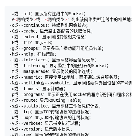
-a或--all：显示所有连线中的Socket；

-A
<
网络类型
>
或--
<
网络类型
>
：列出该网络类型连线中的相关地址；
-c或--continuous：持续列出网络状态；

-C或--cache：显示路由器配置的快取信息；

-e或--extend：显示网络其他相关信息；

-F或--fib：显示FIB；

-g或--groups：显示多重广播功能群组组员名单；

-h或--help：在线帮助；

-i或--interfaces：显示网络界面信息表单；

-l或--listening：显示监控中的服务器的Socket；

-M或--masquerade：显示伪装的网络连线；

-n或--numeric：直接使用ip地址，而不通过域名服务器；

-N或--netlink或--symbolic：显示网络硬件外围设备的符号连
-o或--timers：显示计时器；

-p或--programs：显示正在使用Socket的程序识别码和程序名称；
-r或--route：显示Routing Table；

-s或--statistice：显示网络工作信息统计表；

-t或--tcp：显示TCP传输协议的连线状况；

-u或--udp：显示UDP传输协议的连线状况；

-v或--verbose：显示指令执行过程；

-V或--version：显示版本信息；

-w或--raw：显示RAW传输协议的连线状况；
