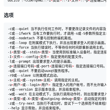
uucico 
[
-cCDefqvwz
]
[
-i
<
类型
>
]
[
-I
<
文件
>
]
[
-p
<
连接端口号
选项
-c或--quiet 当不执行任何工作时，不要更改记录文件的内容及更
-C或--ifwork 当有工作要执行时，才调用-s或-S参数所指定主机。
-D或--nodetach 不要与控制终端机离线。

-e或--loop 在附属模式下执行，并且出现要求登入的提示画面。

-f或--force 当执行错误时，不等待任何时间即重新调用主机。

-i
<
类型
>
或--stdin
<
类型
>
 当使用到标准输入设备时，指定连接端
-I
<
文件
>
--config
<
文件
>
 指定使用的配置文件。

-l或--prompt 出现要求登入的提示画面。

-p
<
连接端口号码
>
或-port
<
连接端口号码
>
 指定连接端口号码。

-q或--quiet 不要启动uuxqt服务程序。

-r0或--slave 以附属模式启动。

-s
<
主机
>
或--system
<
主机
>
 调用指定的主机。

-u
<
用户
>
或--login
<
用户
>
 指定登入的用户帐号，而不允许输入任
-v或--version 显示版本信息，并且结束程序。

-w或--wait 在主动模式下，当执行调用动作时，则出现要求登入
-x
<
类型
>
或-X
<
类型
>
或outgoing-debug
<
类型
>
 启动指定的排错模
-z或--try-next 当执行不成功时，尝试下一个选择而不结束程序。